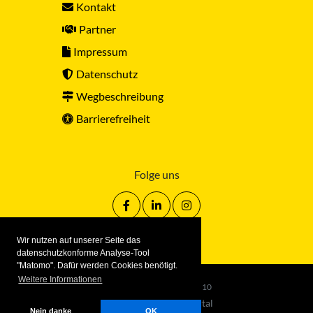
Kontakt
Partner
Impressum
Datenschutz
Wegbeschreibung
Barrierefreiheit
Folge uns
Wir nutzen auf unserer Seite das
datenschutzkonforme Analyse-Tool
"Matomo". Dafür werden Cookies benötigt.
Weitere Informationen
© Sportkreis Stuttgart
2.2.10
mphased/sportkreisportal
Nein danke
OK